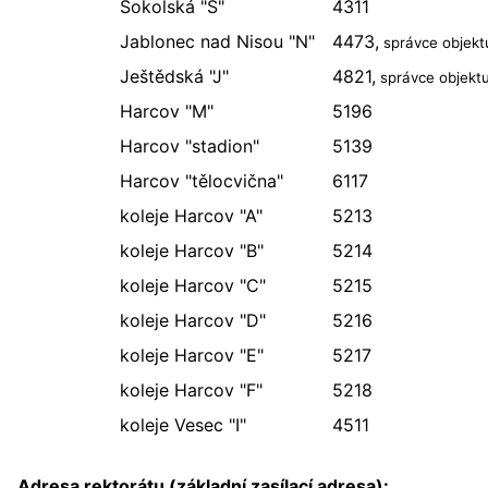
Sokolská "S"
4311
Jablonec nad Nisou "N"
4473,
správce objekt
Ještědská "J"
4821,
správce objekt
Harcov "M"
5196
Harcov "stadion"
5139
Harcov "tělocvična"
6117
koleje Harcov "A"
5213
koleje Harcov "B"
5214
koleje Harcov "C"
5215
koleje Harcov "D"
5216
koleje Harcov "E"
5217
koleje Harcov "F"
5218
koleje Vesec "I"
4511
Adresa rektorátu (základní zasílací adresa):