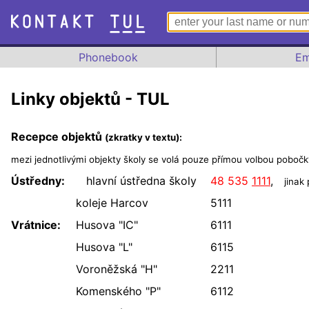
Phonebook
Em
Linky objektů - TUL
Recepce objektů
(zkratky v textu):
mezi jednotlivými objekty školy se volá pouze přímou volbou pobočk
Ústředny:
hlavní ústředna školy
48 535
1111
,
jinak 
koleje Harcov
5111
Vrátnice:
Husova "IC"
6111
Husova "L"
6115
Voroněžská "H"
2211
Komenského "P"
6112