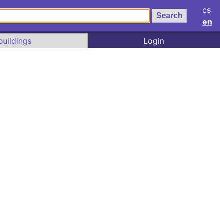
cs
en
buildings
Login