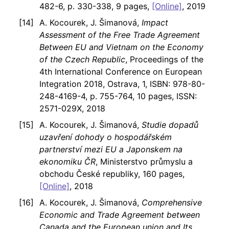
482-6, p. 330-338, 9 pages,
[Online]
, 2019
A. Kocourek, J. Šimanová,
Impact
Assessment of the Free Trade Agreement
Between EU and Vietnam on the Economy
of the Czech Republic
, Proceedings of the
4th International Conference on European
Integration 2018, Ostrava, 1, ISBN: 978-80-
248-4169-4, p. 755-764, 10 pages, ISSN:
2571-029X, 2018
A. Kocourek, J. Šimanová,
Studie dopadů
uzavření dohody o hospodářském
partnerství mezi EU a Japonskem na
ekonomiku ČR
, Ministerstvo průmyslu a
obchodu České republiky, 160 pages,
[Online]
, 2018
A. Kocourek, J. Šimanová,
Comprehensive
Economic and Trade Agreement between
Canada and the European union and Its