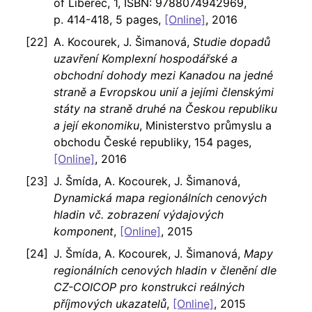
of Liberec, 1, ISBN: 9788074942969,
p. 414-418, 5 pages,
[Online]
, 2016
A. Kocourek, J. Šimanová,
Studie dopadů
uzavření Komplexní hospodářské a
obchodní dohody mezi Kanadou na jedné
straně a Evropskou unií a jejími členskými
státy na straně druhé na Českou republiku
a její ekonomiku
, Ministerstvo průmyslu a
obchodu České republiky, 154 pages,
[Online]
, 2016
J. Šmída, A. Kocourek, J. Šimanová,
Dynamická mapa regionálních cenových
hladin vč. zobrazení výdajových
komponent
,
[Online]
, 2015
J. Šmída, A. Kocourek, J. Šimanová,
Mapy
regionálních cenových hladin v členění dle
CZ-COICOP pro konstrukci reálných
příjmových ukazatelů
,
[Online]
, 2015