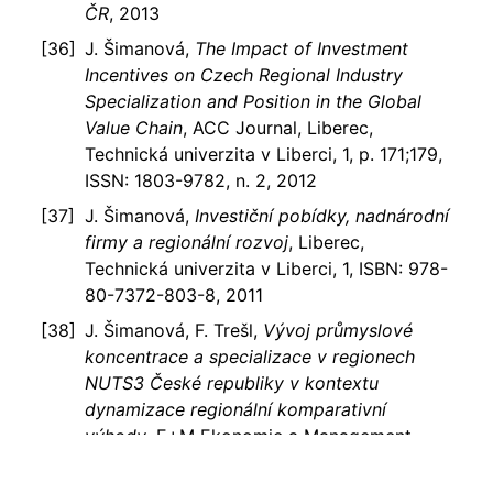
ČR
, 2013
J. Šimanová,
The Impact of Investment
Incentives on Czech Regional Industry
Specialization and Position in the Global
Value Chain
, ACC Journal, Liberec,
Technická univerzita v Liberci, 1, p. 171;179,
ISSN: 1803-9782, n. 2, 2012
J. Šimanová,
Investiční pobídky, nadnárodní
firmy a regionální rozvoj
, Liberec,
Technická univerzita v Liberci, 1, ISBN: 978-
80-7372-803-8, 2011
J. Šimanová, F. Trešl,
Vývoj průmyslové
koncentrace a specializace v regionech
NUTS3 České republiky v kontextu
dynamizace regionální komparativní
výhody
, E+M Ekonomie a Management,
Liberec, Technická univerzita v Liberci, 1,
p. 38-52, 15 pages, ISSN: 1212-3609, n. 1,