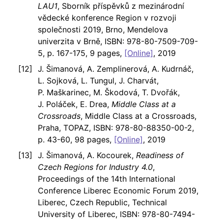
LAU1
, Sborník příspěvků z mezinárodní
vědecké konference Region v rozvoji
společnosti 2019, Brno, Mendelova
univerzita v Brně, ISBN: 978-80-7509-709-
5, p. 167-175, 9 pages,
[Online]
, 2019
J. Šimanová, A. Zemplinerová, A. Kudrnáč,
L. Sojková, L. Tungul, J. Charvát,
P. Maškarinec, M. Škodová, T. Dvořák,
J. Poláček, E. Drea,
Middle Class at a
Crossroads
, Middle Class at a Crossroads,
Praha, TOPAZ, ISBN: 978-80-88350-00-2,
p. 43-60, 98 pages,
[Online]
, 2019
J. Šimanová, A. Kocourek,
Readiness of
Czech Regions for Industry 4.0
,
Proceedings of the 14th International
Conference Liberec Economic Forum 2019,
Liberec, Czech Republic, Technical
University of Liberec, ISBN: 978-80-7494-