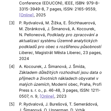
Conference (EDUCON), IEEE, ISBN: 979-8-
3315-3949-8, 7 pages, ISSN: 2165-9559,
[Online]
, 2025
P. Rydvalová, M. Žižka, E. Štichhauerová,
M. Zbránková, J. Šimanová, A. Kocourek,
N. Pelloneová,
Podklady pro zpracování a
aktualizaci systému Územně analytických
podkladů pro obec s rozšířenou působností
Liberec
, Magistrát Města Liberec, 23 pages,
2024
A. Kocourek, J. Šimanová, J. Šmída,
Základem důležitých rozhodnutí jsou data o
příjmech a životních nákladech obyvatel v
malých územích
, Moderní obec, Praha, Profi
Press s. r. o., p. 46-48, 3 pages, ISSN: 1211-
0507, n. 9,
[Online]
, 2023
P. Rydvalová, J. Burešová, T. Semerádová,
J. Šimanová, O. Ungerman, D. Vrbík,