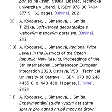
pohled na území Česka
, Liberec, Technická
univerzita v Liberci, 1, ISBN: 978-80-7494-
577-9, 162 pages,
[Online]
, 2021
A. Kocourek, J. Šimanová, J. Šmída,
T. Žižka,
Softwarová geodatabáze s
webovým mapovým portálem
,
[Online]
,
2021
A. Kocourek, J. Šimanová,
Regional Price
Levels in the Districts of the Czech
Republic: New Results
, Proceedings of the
5th International Conferenceon European
Integration 2020, Ostrava, VŠB - Technical
University of Ostrava, 1, ISBN: 978-80-248-
4455-8, p. 448-458, 11 pages,
[Online]
,
2020
A. Kocourek, J. Šimanová, J. Šmída,
Experimentální studie využití dat státní
správy pro odhad hrubé mzdy na úrovni