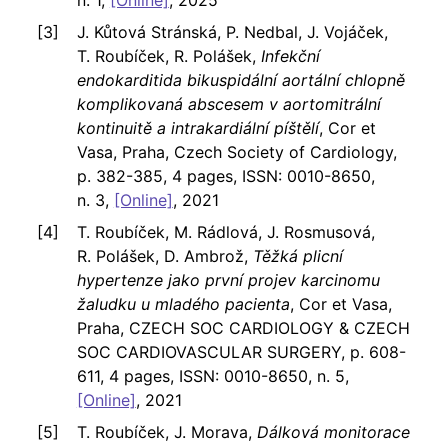
J. Kůtová Stránská, P. Nedbal, J. Vojáček,
T. Roubíček, R. Polášek,
Infekční
endokarditida bikuspidální aortální chlopně
komplikovaná abscesem v aortomitrální
kontinuitě a intrakardiální píštělí
, Cor et
Vasa, Praha, Czech Society of Cardiology,
p. 382-385, 4 pages, ISSN: 0010-8650,
n. 3,
[Online]
, 2021
T. Roubíček, M. Rádlová, J. Rosmusová,
R. Polášek, D. Ambrož,
Těžká plicní
hypertenze jako první projev karcinomu
žaludku u mladého pacienta
, Cor et Vasa,
Praha, CZECH SOC CARDIOLOGY & CZECH
SOC CARDIOVASCULAR SURGERY, p. 608-
611, 4 pages, ISSN: 0010-8650, n. 5,
[Online]
, 2021
T. Roubíček, J. Morava,
Dálková monitorace