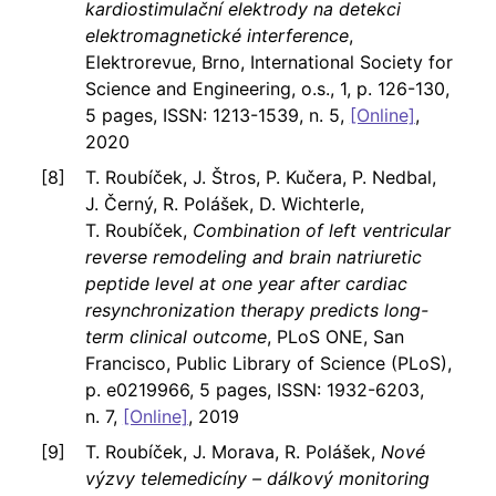
kardiostimulační elektrody na detekci
elektromagnetické interference
,
Elektrorevue, Brno, International Society for
Science and Engineering, o.s., 1, p. 126-130,
5 pages, ISSN: 1213-1539, n. 5,
[Online]
,
2020
T. Roubíček, J. Štros, P. Kučera, P. Nedbal,
J. Černý, R. Polášek, D. Wichterle,
T. Roubíček,
Combination of left ventricular
reverse remodeling and brain natriuretic
peptide level at one year after cardiac
resynchronization therapy predicts long-
term clinical outcome
, PLoS ONE, San
Francisco, Public Library of Science (PLoS),
p. e0219966, 5 pages, ISSN: 1932-6203,
n. 7,
[Online]
, 2019
T. Roubíček, J. Morava, R. Polášek,
Nové
výzvy telemedicíny – dálkový monitoring