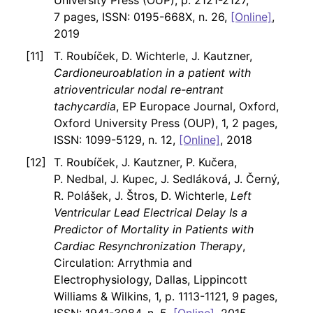
7 pages, ISSN: 0195-668X, n. 26,
[Online]
,
2019
T. Roubíček, D. Wichterle, J. Kautzner,
Cardioneuroablation in a patient with
atrioventricular nodal re-entrant
tachycardia
, EP Europace Journal, Oxford,
Oxford University Press (OUP), 1, 2 pages,
ISSN: 1099-5129, n. 12,
[Online]
, 2018
T. Roubíček, J. Kautzner, P. Kučera,
P. Nedbal, J. Kupec, J. Sedláková, J. Černý,
R. Polášek, J. Štros, D. Wichterle,
Left
Ventricular Lead Electrical Delay Is a
Predictor of Mortality in Patients with
Cardiac Resynchronization Therapy
,
Circulation: Arrythmia and
Electrophysiology, Dallas, Lippincott
Williams & Wilkins, 1, p. 1113-1121, 9 pages,
ISSN: 1941-3084, n. 5,
[Online]
, 2015