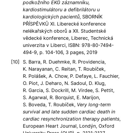
podkožního EKG záznamníku,
kardiostimulátoru a defibrilátoru u
kardiologických pacientů
, SBORNÍK
PŘÍSPĚVKŮ XI. Liberecké konference
nelékařských oborů a XII. Studentské
vědecké konference, Liberec, Technická
univerzita v Liberci, ISBN: 978-80-7494-
494-9, p. 104-106, 3 pages, 2019
S. Barra, R. Duehmke, R. Providencia,
K. Narayanan, C. Reitan, T. Roubíček,
R. Polášek, A. Chow, P. Defaye, L. Fauchier,
O. Piot, J. Deharo, N. Sadoul, D. Klug,
R. Garcia, S. Dockrill, M. Virdee, S. Pettit,
S. Agarwal, R. Borquist, E. Marijon,
S. Boveda, T. Roubíček,
Very long-term
survival and late sudden cardiac death in
cardiac resynchronization therapy patients
,
European Heart Journal, Londýn, Oxford
University Press (OUP), p. 2121-2127,