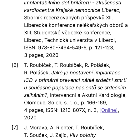
implantabilního defibrilátoru - zkušenosti
kardiocentra Krajské nemocnice Liberec
,
Sborník recenzovaných příspěvků XII.
Liberecké konference nelékařských oborů a
XIII. Studentské vědecké konference,
Liberec, Technická univerzita v Liberci,
ISBN: 978-80-7494-549-6, p. 121-123,
3 pages, 2020
T. Roubíček, T. Roubíček, R. Polášek,
R. Polášek,
Jaké je postavení implantace
ICD v primární prevenci náhlé srdeční smrti
u současné populace pacientů se srdečním
selháním?
, Intervencni a Akutni Kardiologie,
Olomouc, Solen, s. r. o., p. 166-169,
4 pages, ISSN: 1213-807X, n. 3,
[Online]
,
2020
J. Morava, A. Richter, T. Roubíček,
T. Souček, J. Zajíc,
Vliv polohy