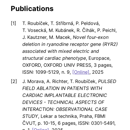
Publications
T. Roubíček, T. Stříbrná, P. Peldová,
T. Vosecká, M. Kubánek, R. Čihák, P. Peichl,
J. Kautzner, M. Macek,
Novel four-exon
deletion in ryanodine receptor gene (RYR2)
associated with mixed electric and
structural cardiac phenotype
, Europace,
OXFORD, OXFORD UNIV PRESS, 3 pages,
ISSN: 1099-5129, n. 9,
[Online]
, 2025
J. Morava, A. Richter, T. Roubíček,
PULSED
FIELD ABLATION IN PATIENTS WITH
CARDIAC IMPLANTABLE ELECTRONIC
DEVICES - TECHNICAL ASPECTS OF
INTERACTION: OBSERVATIONAL CASE
STUDY
, Lekar a technika, Praha, FBMI
ČVUT, p. 10-15, 6 pages, ISSN: 0301-5491,
n. 1,
[Online]
, 2025