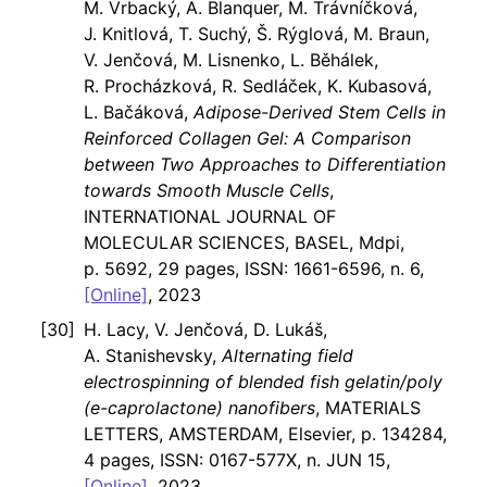
M. Vrbacký, A. Blanquer, M. Trávníčková,
J. Knitlová, T. Suchý, Š. Rýglová, M. Braun,
V. Jenčová, M. Lisnenko, L. Běhálek,
R. Procházková, R. Sedláček, K. Kubasová,
L. Bačáková,
Adipose-Derived Stem Cells in
Reinforced Collagen Gel: A Comparison
between Two Approaches to Differentiation
towards Smooth Muscle Cells
,
INTERNATIONAL JOURNAL OF
MOLECULAR SCIENCES, BASEL, Mdpi,
p. 5692, 29 pages, ISSN: 1661-6596, n. 6,
[Online]
, 2023
H. Lacy, V. Jenčová, D. Lukáš,
A. Stanishevsky,
Alternating field
electrospinning of blended fish gelatin/poly
(e-caprolactone) nanofibers
, MATERIALS
LETTERS, AMSTERDAM, Elsevier, p. 134284,
4 pages, ISSN: 0167-577X, n. JUN 15,
[Online]
, 2023