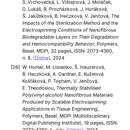
S. Vrchovecká, L. Vištejnová, J. Moláček,
D. Lukáš, R. Procházková, J. Horáková,
Š. Jakůbková, B. Heczková, V. Jenčová,
The
Impacts of the Sterilization Method and the
Electrospinning Conditions of Nanofibrous
Biodegradable Layers on Their Degradation
and Hemocompatibility Behavior
, Polymers,
Basel, MDPI, 32 pages, ISSN: 2073-4360,
n. 8,
[Online]
, 2024
W. Homer, M. Lisnenko, Š. Hauzerová,
B. Heczková, A. Gardner, E. Kuželová
Košťáková, P. Topham, V. Jenčová,
E. Theodosiou,
Thermally Stabilised
Poly(vinyl alcohol) Nanofibrous Materials
Produced by Scalable Electrospinning:
Applications in Tissue Engineering
,
Polymers, Basel, MDPI (Multidisciplinary
Digital Publishing Institute), 19 pages, ISSN:
2073-4360, n. July,
[Online]
, 2024