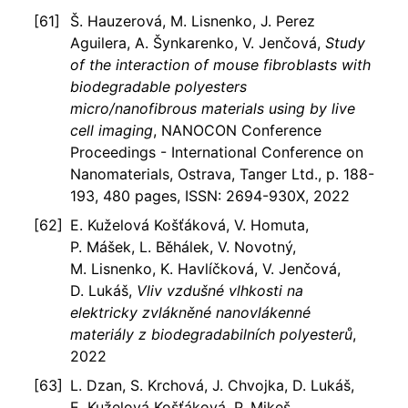
Š. Hauzerová, M. Lisnenko, J. Perez
Aguilera, A. Šynkarenko, V. Jenčová,
Study
of the interaction of mouse fibroblasts with
biodegradable polyesters
micro/nanofibrous materials using by live
cell imaging
, NANOCON Conference
Proceedings - International Conference on
Nanomaterials, Ostrava, Tanger Ltd., p. 188-
193, 480 pages, ISSN: 2694-930X, 2022
E. Kuželová Košťáková, V. Homuta,
P. Mášek, L. Běhálek, V. Novotný,
M. Lisnenko, K. Havlíčková, V. Jenčová,
D. Lukáš,
Vliv vzdušné vlhkosti na
elektricky zvlákněné nanovlákenné
materiály z biodegradabilních polyesterů
,
2022
L. Dzan, S. Krchová, J. Chvojka, D. Lukáš,
E. Kuželová Košťáková, P. Mikeš,