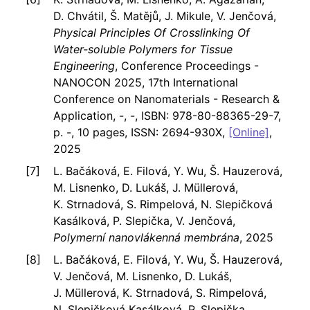
D. Chvátil, Š. Matějů, J. Mikule, V. Jenčová,
Physical Principles Of Crosslinking Of
Water-soluble Polymers for Tissue
Engineering
, Conference Proceedings -
NANOCON 2025, 17th International
Conference on Nanomaterials - Research &
Application, -, -, ISBN: 978-80-88365-29-7,
p. -, 10 pages, ISSN: 2694-930X,
[Online]
,
2025
L. Bačáková, E. Filová, Y. Wu, Š. Hauzerová,
M. Lisnenko, D. Lukáš, J. Müllerová,
K. Strnadová, S. Rimpelová, N. Slepičková
Kasálková, P. Slepička, V. Jenčová,
Polymerní nanovlákenná membrána
, 2025
L. Bačáková, E. Filová, Y. Wu, Š. Hauzerová,
V. Jenčová, M. Lisnenko, D. Lukáš,
J. Müllerová, K. Strnadová, S. Rimpelová,
N. Slepičková Kasálková, P. Slepička,