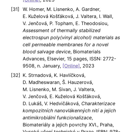
W. Homer, M. Lisnenko, A. Gardner,
E. Kuželová Košťáková, J. Valtera, I. Wall,
V. Jenčová, P. Topham, E. Theodosiou,
Assessment of thermally stabilized
electrospun poly(vinyl alcohol) materials as
cell permeable membranes for a novel
blood salvage device
, Biomaterials
Advances, Elsevier, 15 pages, ISSN: 2772-
9508, n. January,
[Online]
, 2023
K. Strnadová, K. Havlíčková,
D. Madheswaran, Š. Hauzerová,
M. Lisnenko, M. Sivan, J. Valtera,
V. Jenčová, E. Kuželová Košťáková,
D. Lukáš, V. Hedvičáková,
Charakterizace
kompozitních nanovlákenných nití a jejich
antimikrobiální funkcionalizace
,
Biomateriály a jejich povrchy XVI., Praha,
Vysoké učení technické v Praze, ISBN: 978-