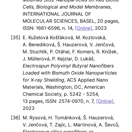
Cells, Biological and Model Membranes
,
INTERNATIONAL JOURNAL OF
MOLECULAR SCIENCES, BASEL, 20 pages,
ISSN: 1661-6596, n. 14,
[Online]
, 2023
E. Kuželová Košťáková, M. Kozlovská,
A. Benediková, Š. Hauzerová, V. Jenčová,
M. Stuchlík, P. Otáhal, F. Komers, R. Knížek,
J. Müllerová, P. Kejzlar, D. Lukáš,
Electrospun Polyvinyl Butyral Nanofibers
Loaded with Bismuth Oxide Nanoparticles
for X-ray Shielding
, ACS Applied Nano
Materials, Washington, DC, American
Chemical Society, p. 5242 - 5254,
13 pages, ISSN: 2574-0970, n. 7,
[Online]
,
2023
M. Rysová, H. Tománková, Š. Hauzerová,
V. Jenčová, T. Zajíc, L. Martinová, A. Ševců,
Electrospun silica nanofibres as