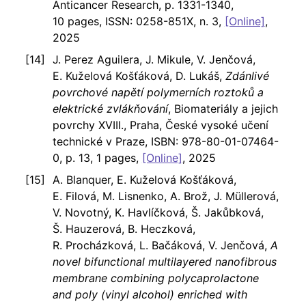
Anticancer Research, p. 1331-1340,
10 pages, ISSN: 0258-851X, n. 3,
[Online]
,
2025
J. Perez Aguilera, J. Mikule, V. Jenčová,
E. Kuželová Košťáková, D. Lukáš,
Zdánlivé
povrchové napětí polymerních roztoků a
elektrické zvlákňování
, Biomateriály a jejich
povrchy XVIII., Praha, České vysoké učení
technické v Praze, ISBN: 978-80-01-07464-
0, p. 13, 1 pages,
[Online]
, 2025
A. Blanquer, E. Kuželová Košťáková,
E. Filová, M. Lisnenko, A. Brož, J. Müllerová,
V. Novotný, K. Havlíčková, Š. Jakůbková,
Š. Hauzerová, B. Heczková,
R. Procházková, L. Bačáková, V. Jenčová,
A
novel bifunctional multilayered nanofibrous
membrane combining polycaprolactone
and poly (vinyl alcohol) enriched with