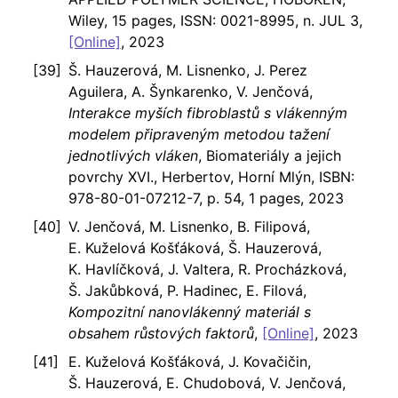
Wiley, 15 pages, ISSN: 0021-8995, n. JUL 3,
[Online]
, 2023
Š. Hauzerová, M. Lisnenko, J. Perez
Aguilera, A. Šynkarenko, V. Jenčová,
Interakce myších fibroblastů s vlákenným
modelem připraveným metodou tažení
jednotlivých vláken
, Biomateriály a jejich
povrchy XVI., Herbertov, Horní Mlýn, ISBN:
978-80-01-07212-7, p. 54, 1 pages, 2023
V. Jenčová, M. Lisnenko, B. Filipová,
E. Kuželová Košťáková, Š. Hauzerová,
K. Havlíčková, J. Valtera, R. Procházková,
Š. Jakůbková, P. Hadinec, E. Filová,
Kompozitní nanovlákenný materiál s
obsahem růstových faktorů
,
[Online]
, 2023
E. Kuželová Košťáková, J. Kovačičin,
Š. Hauzerová, E. Chudobová, V. Jenčová,