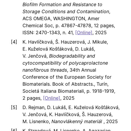
Biofilm Formation and Resistance to
Storage Conditions and Contamination
,
ACS OMEGA, WASHINGTON, Amer
Chemical Soc, p. 47867-47878, 12 pages,
ISSN: 2470-1343, n. 41,
[Online]
, 2025
K. Havlíčková, Š. Hauzerová, J. Mikule,
E. Kuželová Košťáková, D. Lukáš,
V. Jenčová,
Biodegradability and
cytocompatibility of polycaprolactone
nanofibrous threads
, 34th Annual
Conference of the European Society for
Biomaterials. Book of Abstracts., Turín,
Societá Italiana Biomateriali, p. 1918-1919,
2 pages,
[Online]
, 2025
D. Rejman, D. Lukáš, E. Kuželová Košťáková,
V. Jenčová, K. Havlíčková, Š. Hauzerová,
M. Lisnenko,
Nanovlákenný materiál
, 2025
K. Strnadová, M. Lisnenko, A. Agazarian,