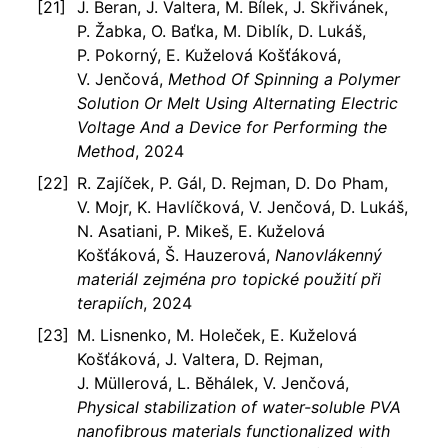
J. Beran, J. Valtera, M. Bílek, J. Skřivánek,
P. Žabka, O. Baťka, M. Diblík, D. Lukáš,
P. Pokorný, E. Kuželová Košťáková,
V. Jenčová,
Method Of Spinning a Polymer
Solution Or Melt Using Alternating Electric
Voltage And a Device for Performing the
Method
, 2024
R. Zajíček, P. Gál, D. Rejman, D. Do Pham,
V. Mojr, K. Havlíčková, V. Jenčová, D. Lukáš,
N. Asatiani, P. Mikeš, E. Kuželová
Košťáková, Š. Hauzerová,
Nanovlákenný
materiál zejména pro topické použití při
terapiích
, 2024
M. Lisnenko, M. Holeček, E. Kuželová
Košťáková, J. Valtera, D. Rejman,
J. Müllerová, L. Běhálek, V. Jenčová,
Physical stabilization of water-soluble PVA
nanofibrous materials functionalized with