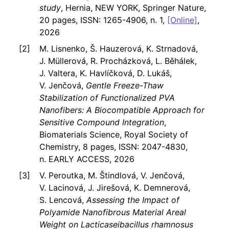
study
, Hernia, NEW YORK, Springer Nature,
20 pages, ISSN: 1265-4906, n. 1,
[Online]
,
2026
M. Lisnenko, Š. Hauzerová, K. Strnadová,
J. Müllerová, R. Procházková, L. Běhálek,
J. Valtera, K. Havlíčková, D. Lukáš,
V. Jenčová,
Gentle Freeze-Thaw
Stabilization of Functionalized PVA
Nanofibers: A Biocompatible Approach for
Sensitive Compound Integration
,
Biomaterials Science, Royal Society of
Chemistry, 8 pages, ISSN: 2047-4830,
n. EARLY ACCESS, 2026
V. Peroutka, M. Štindlová, V. Jenčová,
V. Lacinová, J. Jirešová, K. Demnerová,
S. Lencová,
Assessing the Impact of
Polyamide Nanofibrous Material Areal
Weight on Lacticaseibacillus rhamnosus