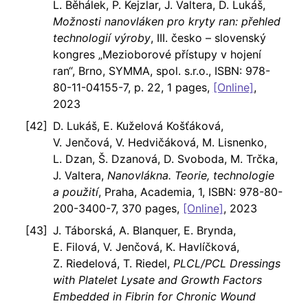
L. Běhálek, P. Kejzlar, J. Valtera, D. Lukáš,
Možnosti nanovláken pro kryty ran: přehled
technologií výroby
, III. česko – slovenský
kongres „Mezioborové přístupy v hojení
ran“, Brno, SYMMA, spol. s.r.o., ISBN: 978-
80-11-04155-7, p. 22, 1 pages,
[Online]
,
2023
D. Lukáš, E. Kuželová Košťáková,
V. Jenčová, V. Hedvičáková, M. Lisnenko,
L. Dzan, Š. Dzanová, D. Svoboda, M. Trčka,
J. Valtera,
Nanovlákna. Teorie, technologie
a použití
, Praha, Academia, 1, ISBN: 978-80-
200-3400-7, 370 pages,
[Online]
, 2023
J. Táborská, A. Blanquer, E. Brynda,
E. Filová, V. Jenčová, K. Havlíčková,
Z. Riedelová, T. Riedel,
PLCL/PCL Dressings
with Platelet Lysate and Growth Factors
Embedded in Fibrin for Chronic Wound