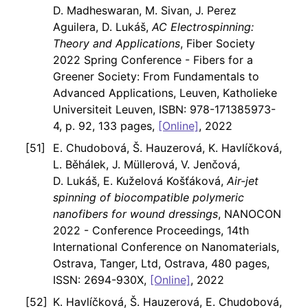
D. Madheswaran, M. Sivan, J. Perez
Aguilera, D. Lukáš,
AC Electrospinning:
Theory and Applications
, Fiber Society
2022 Spring Conference - Fibers for a
Greener Society: From Fundamentals to
Advanced Applications, Leuven, Katholieke
Universiteit Leuven, ISBN: 978-171385973-
4, p. 92, 133 pages,
[Online]
, 2022
E. Chudobová, Š. Hauzerová, K. Havlíčková,
L. Běhálek, J. Müllerová, V. Jenčová,
D. Lukáš, E. Kuželová Košťáková,
Air-jet
spinning of biocompatible polymeric
nanofibers for wound dressings
, NANOCON
2022 - Conference Proceedings, 14th
International Conference on Nanomaterials,
Ostrava, Tanger, Ltd, Ostrava, 480 pages,
ISSN: 2694-930X,
[Online]
, 2022
K. Havlíčková, Š. Hauzerová, E. Chudobová,