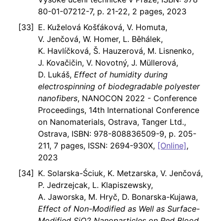
80-01-07212-7, p. 21-22, 2 pages, 2023
E. Kuželová Košťáková, V. Homuta,
V. Jenčová, W. Homer, L. Běhálek,
K. Havlíčková, Š. Hauzerová, M. Lisnenko,
J. Kovačičin, V. Novotný, J. Müllerová,
D. Lukáš,
Effect of humidity during
electrospinning of biodegradable polyester
nanofibers
, NANOCON 2022 - Conference
Proceedings, 14th International Conference
on Nanomaterials, Ostrava, Tanger Ltd.,
Ostrava, ISBN: 978-808836509-9, p. 205-
211, 7 pages, ISSN: 2694-930X,
[Online]
,
2023
K. Solarska-Ściuk, K. Metzarska, V. Jenčová,
P. Jedrzejcak, L. Klapiszewsky,
A. Jaworska, M. Hryč, D. Bonarska-Kujawa,
Effect of Non-Modified as Well as Surface-
Modified SiO2 Nanoparticles on Red Blood