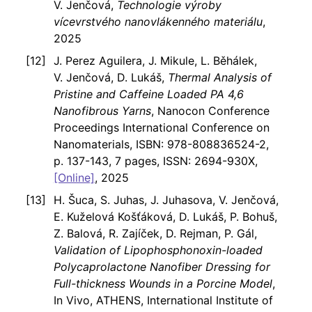
V. Jenčová,
Technologie výroby
vícevrstvého nanovlákenného materiálu
,
2025
J. Perez Aguilera, J. Mikule, L. Běhálek,
V. Jenčová, D. Lukáš,
Thermal Analysis of
Pristine and Caffeine Loaded PA 4,6
Nanofibrous Yarns
, Nanocon Conference
Proceedings International Conference on
Nanomaterials, ISBN: 978-808836524-2,
p. 137-143, 7 pages, ISSN: 2694-930X,
[Online]
, 2025
H. Šuca, S. Juhas, J. Juhasova, V. Jenčová,
E. Kuželová Košťáková, D. Lukáš, P. Bohuš,
Z. Balová, R. Zajíček, D. Rejman, P. Gál,
Validation of Lipophosphonoxin-loaded
Polycaprolactone Nanofiber Dressing for
Full-thickness Wounds in a Porcine Model
,
In Vivo, ATHENS, International Institute of