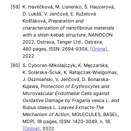
K. Havlíčková, M. Lisnenko, Š. Hauzerová,
D. Lukáš, V. Jenčová, E. Kuželová
Košťáková,
Preparation and
characterization of nanofibrous materials
with a shish-kebab structure
, NANOCON
2022, Ostrava, Tanger Ltd., Ostrava,
480 pages, ISSN: 2694-930X,
[Online]
,
2022
S. Cyboran-Mikołajczyk, K. Męczarska,
K. Solarska-Ściuk, K. Ratajczak-Wielgomas,
J. Oszmiański, V. Jenčová, D. Bonarska-
Kujawa,
Protection of Erythrocytes and
Microvascular Endothelial Cells against
Oxidative Damage by Fragaria vesca L. and
Rubus idaeus L. Leaves Extracts-The
Mechanism of Action
, MOLECULES, BASEL,
MDPI, 18 pages, ISSN: 1420-3049, n. 18,
[Online]
, 2022