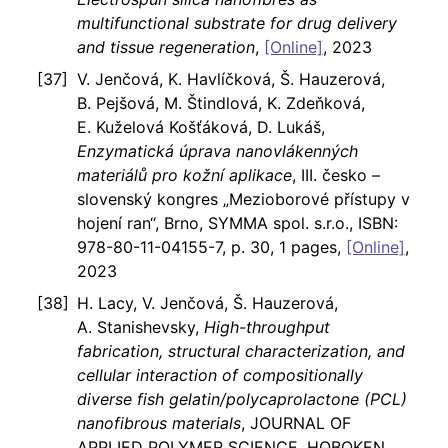
multifunctional substrate for drug delivery
and tissue regeneration
,
[Online]
, 2023
V. Jenčová, K. Havlíčková, Š. Hauzerová,
B. Pejšová, M. Štindlová, K. Zdeňková,
E. Kuželová Košťáková, D. Lukáš,
Enzymatická úprava nanovlákenných
materiálů pro kožní aplikace
, III. česko –
slovenský kongres „Mezioborové přístupy v
hojení ran“, Brno, SYMMA spol. s.r.o., ISBN:
978-80-11-04155-7, p. 30, 1 pages,
[Online]
,
2023
H. Lacy, V. Jenčová, Š. Hauzerová,
A. Stanishevsky,
High-throughput
fabrication, structural characterization, and
cellular interaction of compositionally
diverse fish gelatin/polycaprolactone (PCL)
nanofibrous materials
, JOURNAL OF
APPLIED POLYMER SCIENCE, HOBOKEN,