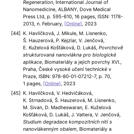
Regeneration
, International Journal of
Nanomedicine, ALBANY, Dove Medical
Press Ltd, p. 595-610, 16 pages, ISSN: 1178-
2013, n. February,
[Online]
, 2023
K. Havlíčková, J. Mikule, M. Lisnenko,
Š. Hauzerová, P. Kejzlar, V. Jenčová,
E. Kuželová Košťáková, D. Lukáš,
Povrchově
strukturovaná nanovlákna pro biologické
aplikace
, Biomateriály a jejich povrchy XVI.,
Praha, České vysoké učení technické v
Praze, ISBN: 978-80-01-07212-7, p. 70,
1 pages,
[Online]
, 2023
K. Havlíčková, V. Hedvičáková,
K. Strnadová, Š. Hauzerová, M. Lisnenko,
M. Sivan, D. Madheswaran, E. Kuželová
Košťáková, D. Lukáš, J. Valtera, V. Jenčová,
Studium degradace kompozitních nití s
nanovlákenným obalem
, Biomateriály a