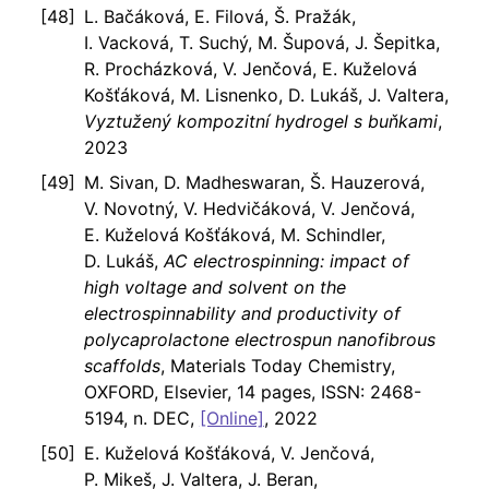
L. Bačáková, E. Filová, Š. Pražák,
I. Vacková, T. Suchý, M. Šupová, J. Šepitka,
R. Procházková, V. Jenčová, E. Kuželová
Košťáková, M. Lisnenko, D. Lukáš, J. Valtera,
Vyztužený kompozitní hydrogel s buňkami
,
2023
M. Sivan, D. Madheswaran, Š. Hauzerová,
V. Novotný, V. Hedvičáková, V. Jenčová,
E. Kuželová Košťáková, M. Schindler,
D. Lukáš,
AC electrospinning: impact of
high voltage and solvent on the
electrospinnability and productivity of
polycaprolactone electrospun nanofibrous
scaffolds
, Materials Today Chemistry,
OXFORD, Elsevier, 14 pages, ISSN: 2468-
5194, n. DEC,
[Online]
, 2022
E. Kuželová Košťáková, V. Jenčová,
P. Mikeš, J. Valtera, J. Beran,