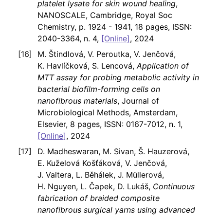
platelet lysate for skin wound healing
,
NANOSCALE, Cambridge, Royal Soc
Chemistry, p. 1924 - 1941, 18 pages, ISSN:
2040-3364, n. 4,
[Online]
, 2024
M. Štindlová, V. Peroutka, V. Jenčová,
K. Havlíčková, S. Lencová,
Application of
MTT assay for probing metabolic activity in
bacterial biofilm-forming cells on
nanofibrous materials
, Journal of
Microbiological Methods, Amsterdam,
Elsevier, 8 pages, ISSN: 0167-7012, n. 1,
[Online]
, 2024
D. Madheswaran, M. Sivan, Š. Hauzerová,
E. Kuželová Košťáková, V. Jenčová,
J. Valtera, L. Běhálek, J. Müllerová,
H. Nguyen, L. Čapek, D. Lukáš,
Continuous
fabrication of braided composite
nanofibrous surgical yarns using advanced