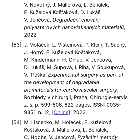
V. Novotný, J. Müllerová, L. Běhálek,
E. Kuželová Košťáková, D. Lukáš,
V. Jenčová,
Degradační chování
polyesterových nanovlákenných materiálů
,
2022
J. Moláček, L. Vištejnová, P. Klein, T. Suchý,
J. Horný, E. Kuželová Košťáková,
M. Kindermann, H. Chlup, V. Jenčová,
D. Lukáš, M. Šupová, I. Říha, V. Soukupová,
V. Třeška,
Experimental surgery as part of
the development of degradable
biomaterials for cardiovascular surgery
,
Rozhledy v chirurgii, Praha, Chirurgie-servis
z. s, p. 599-606, 622 pages, ISSN: 0035-
9351, n. 12,
[Online]
, 2022
M. Lisnenko, M. Holeček, E. Kuželová
Košťáková, J. Müllerová, L. Běhálek,
C. Hobbs, V. Jenčová,
Fyzikální metody