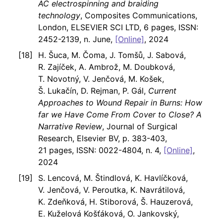
AC electrospinning and braiding
technology
, Composites Communications,
London, ELSEVIER SCI LTD, 6 pages, ISSN:
2452-2139, n. June,
[Online]
, 2024
H. Šuca, M. Čoma, J. Tomšů, J. Sabová,
R. Zajíček, A. Ambrož, M. Doubková,
T. Novotný, V. Jenčová, M. Košek,
Š. Lukačín, D. Rejman, P. Gál,
Current
Approaches to Wound Repair in Burns: How
far we Have Come From Cover to Close? A
Narrative Review
, Journal of Surgical
Research, Elsevier BV, p. 383-403,
21 pages, ISSN: 0022-4804, n. 4,
[Online]
,
2024
S. Lencová, M. Štindlová, K. Havlíčková,
V. Jenčová, V. Peroutka, K. Navrátilová,
K. Zdeňková, H. Stiborová, Š. Hauzerová,
E. Kuželová Košťáková, O. Jankovský,