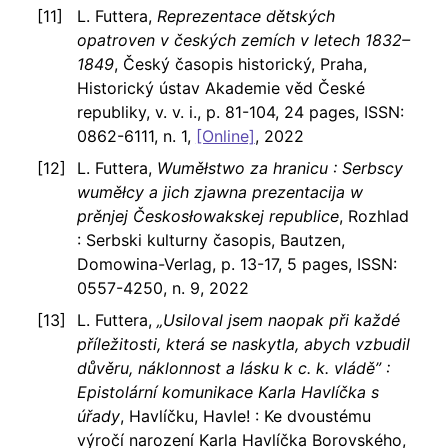
L. Futtera,
Reprezentace dětských
opatroven v českých zemích v letech 1832–
1849
, Český časopis historický, Praha,
Historický ústav Akademie věd České
republiky, v. v. i., p. 81-104, 24 pages, ISSN:
0862-6111, n. 1,
[Online]
, 2022
L. Futtera,
Wuměłstwo za hranicu : Serbscy
wuměłcy a jich zjawna prezentacija w
prěnjej Českosłowakskej republice
, Rozhlad
: Serbski kulturny časopis, Bautzen,
Domowina-Verlag, p. 13-17, 5 pages, ISSN:
0557-4250, n. 9, 2022
L. Futtera,
„Usiloval jsem naopak při každé
příležitosti, která se naskytla, abych vzbudil
důvěru, náklonnost a lásku k c. k. vládě” :
Epistolární komunikace Karla Havlíčka s
úřady
, Havlíčku, Havle! : Ke dvoustému
výročí narození Karla Havlíčka Borovského,