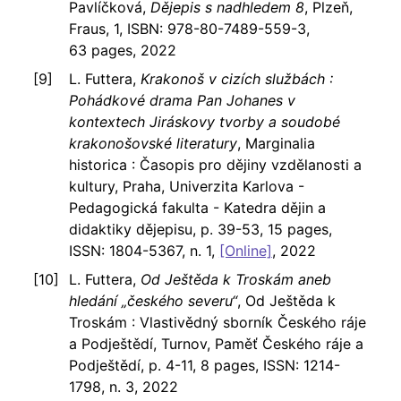
Pavlíčková,
Dějepis s nadhledem 8
, Plzeň,
Fraus, 1, ISBN: 978-80-7489-559-3,
63 pages, 2022
L. Futtera,
Krakonoš v cizích službách :
Pohádkové drama Pan Johanes v
kontextech Jiráskovy tvorby a soudobé
krakonošovské literatury
, Marginalia
historica : Časopis pro dějiny vzdělanosti a
kultury, Praha, Univerzita Karlova -
Pedagogická fakulta - Katedra dějin a
didaktiky dějepisu, p. 39-53, 15 pages,
ISSN: 1804-5367, n. 1,
[Online]
, 2022
L. Futtera,
Od Ještěda k Troskám aneb
hledání „českého severu“
, Od Ještěda k
Troskám : Vlastivědný sborník Českého ráje
a Podještědí, Turnov, Paměť Českého ráje a
Podještědí, p. 4-11, 8 pages, ISSN: 1214-
1798, n. 3, 2022