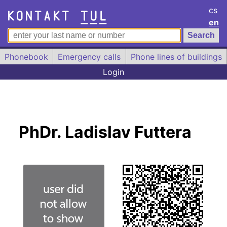
cs
en
Phonebook
Emergency calls
Phone lines of buildings
Login
PhDr. Ladislav Futtera