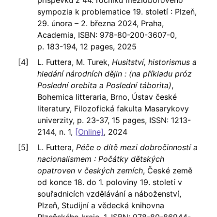
příspěvků z 44. ročníku mezioborového
sympozia k problematice 19. století : Plzeň,
29. února – 2. března 2024, Praha,
Academia, ISBN: 978-80-200-3607-0,
p. 183-194, 12 pages, 2025
L. Futtera, M. Turek,
Husitství, historismus a
hledání národních dějin : (na příkladu próz
Poslední orebita a Poslední táborita)
,
Bohemica litteraria, Brno, Ústav české
literatury, Filozofická fakulta Masarykovy
univerzity, p. 23-37, 15 pages, ISSN: 1213-
2144, n. 1,
[Online]
, 2024
L. Futtera,
Péče o dítě mezi dobročinností a
nacionalismem : Počátky dětských
opatroven v českých zemích
, České země
od konce 18. do 1. poloviny 19. století v
souřadnicích vzdělávání a náboženství,
Plzeň, Studijní a vědecká knihovna