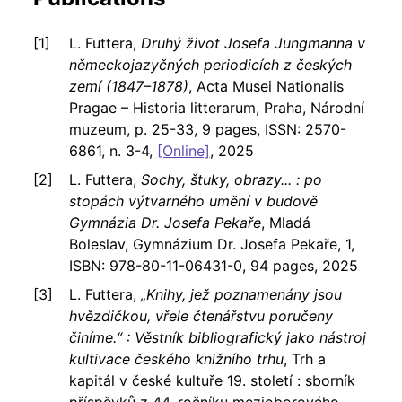
L. Futtera,
Druhý život Josefa Jungmanna v
německojazyčných periodicích z českých
zemí (1847–1878)
, Acta Musei Nationalis
Pragae – Historia litterarum, Praha, Národní
muzeum, p. 25-33, 9 pages, ISSN: 2570-
6861, n. 3-4,
[Online]
, 2025
L. Futtera,
Sochy, štuky, obrazy... : po
stopách výtvarného umění v budově
Gymnázia Dr. Josefa Pekaře
, Mladá
Boleslav, Gymnázium Dr. Josefa Pekaře, 1,
ISBN: 978-80-11-06431-0, 94 pages, 2025
L. Futtera,
„Knihy, jež poznamenány jsou
hvězdičkou, vřele čtenářstvu poručeny
činíme.“ : Věstník bibliografický jako nástroj
kultivace českého knižního trhu
, Trh a
kapitál v české kultuře 19. století : sborník