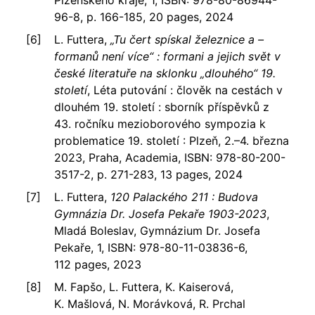
Plzeňského kraje, 1, ISBN: 978-80-86944-
96-8, p. 166-185, 20 pages, 2024
L. Futtera,
„Tu čert spískal železnice a –
formanů není více“ : formani a jejich svět v
české literatuře na sklonku „dlouhého“ 19.
století
, Léta putování : člověk na cestách v
dlouhém 19. století : sborník příspěvků z
43. ročníku mezioborového sympozia k
problematice 19. století : Plzeň, 2.–4. března
2023, Praha, Academia, ISBN: 978-80-200-
3517-2, p. 271-283, 13 pages, 2024
L. Futtera,
120 Palackého 211 : Budova
Gymnázia Dr. Josefa Pekaře 1903-2023
,
Mladá Boleslav, Gymnázium Dr. Josefa
Pekaře, 1, ISBN: 978-80-11-03836-6,
112 pages, 2023
M. Fapšo, L. Futtera, K. Kaiserová,
K. Mašlová, N. Morávková, R. Prchal