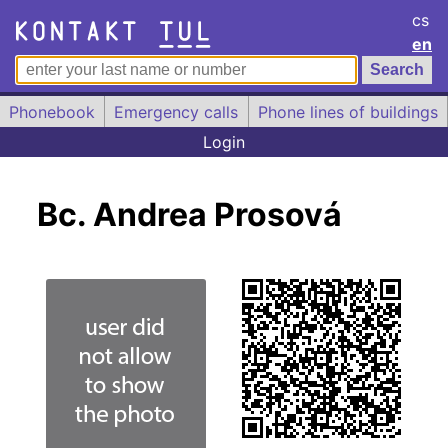
cs
en
Phonebook
Emergency calls
Phone lines of buildings
Login
Bc. Andrea Prosová