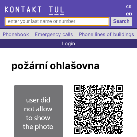
cs
en
Phonebook
Emergency calls
Phone lines of buildings
Login
požární ohlašovna