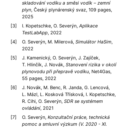
skladování vodíku a směsi vodík – zemní
plyn
, Český plynárenský svaz, 109 pages,
2025
I. Kopetschke, O. Severýn,
Aplikace
TestLabApp
, 2022
O. Severýn, M. Milerová,
Simulátor HaSim
,
2022
J. Kamenický, O. Severýn, J. Zajíček,
T. Hlinčík, J. Novák,
Stanovení rizika v okolí
plynovodu při přepravě vodíku
, Net4Gas,
55 pages, 2022
J. Novák, M. Benc, R. Janda, G. Lencová,
L. Mázl, L. Kosková Třísková, I. Kopetschke,
R. Cihi, O. Severýn,
SDR se systémem
ovládání
, 2021
O. Severýn,
Konzultační práce, technická
pomoc a smluvní výzkum (V. 2020 - XI.