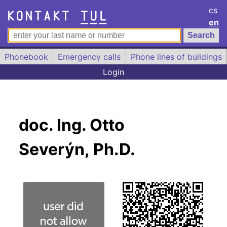
cs
en
Phonebook
Emergency calls
Phone lines of buildings
Login
doc. Ing. Otto
Severýn, Ph.D.