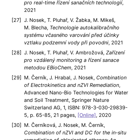
pro real-time řízení sanačních technologií
,
2021
J. Nosek, T. Pluhař, V. Žabka, M. Mikeš,
M. Blecha,
Technologie autokalibračního
systému včasného varování před účinky
vztlaku podzemní vody při povodni
, 2021
J. Nosek, T. Pluhař, V. Ambrožová,
Zařízení
pro vzdálený monitoring a řízení sanace
metodou EBioChem
, 2021
M. Černík, J. Hrabal, J. Nosek,
Combination
of Electrokinetics and nZVI Remediation
,
Advanced Nano-Bio Technologies for Water
and Soil Treatment, Springer Nature
Switzerland AG, 1, ISBN: 978-3-030-29839-
5, p. 65-85, 21 pages,
[Online]
, 2020
M. Černíková, J. Nosek, M. Černík,
Combination of nZVI and DC for the in-situ