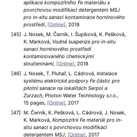
aplikace kompozitního Fe materiálu s
povrchovou modifikací detergentem MSJ
pro in-situ sanaci kontaminace horninového
prostředí
,
[Online]
, 2018
J. Nosek, M. Černík, I. Šupíková, K. Pešková,
K. Marková,
Vodná suspenze pro in-situ
sanaci horninového prostředí
kontaminovaného chemickými
sloučeninami
,
[Online]
, 2018
J. Nosek, T. Pluhař, L. Cádrová,
Instalace
systému elektrické podpory Fe částic pro
pilotní sanace na lokalitách Serpol a
Zurzach
, Photon Water Technology s.r.o.,
15 pages,
[Online]
, 2017
M. Černík, K. Pešková, L. Cádrová, J. Nosek,
K. Marková,
Kompozitní Fe materiál pro in-
situ sanaci s povrchovou modifikací
detergentem MSJ
,
[Online]
, 2017