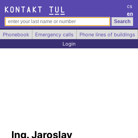
cs
en
Phonebook
Emergency calls
Phone lines of buildings
Login
Ing. Jaroslav