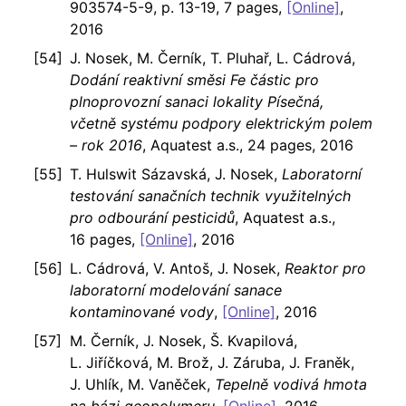
903574-5-9, p. 13-19, 7 pages,
[Online]
,
2016
J. Nosek, M. Černík, T. Pluhař, L. Cádrová,
Dodání reaktivní směsi Fe částic pro
plnoprovozní sanaci lokality Písečná,
včetně systému podpory elektrickým polem
– rok 2016
, Aquatest a.s., 24 pages, 2016
T. Hulswit Sázavská, J. Nosek,
Laboratorní
testování sanačních technik využitelných
pro odbourání pesticidů
, Aquatest a.s.,
16 pages,
[Online]
, 2016
L. Cádrová, V. Antoš, J. Nosek,
Reaktor pro
laboratorní modelování sanace
kontaminované vody
,
[Online]
, 2016
M. Černík, J. Nosek, Š. Kvapilová,
L. Jiříčková, M. Brož, J. Záruba, J. Franěk,
J. Uhlík, M. Vaněček,
Tepelně vodivá hmota