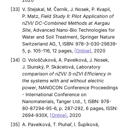
2020
V. Stejskal, M. Černík, J. Nosek, P. Kvapil,
P. Matz,
Field Study II: Pilot Application of
nZVI/ DC-Combined Methods at Aargau
Site
, Advanced Nano-Bio Technologies for
Water and Soil Treatment, Springer Nature
Switzerland AG, 1, ISBN: 978-3-030-29839-
5, p. 105-116, 12 pages,
[Online]
, 2020
O. Vološčuková, A. Pavelková, J. Nosek,
J. Slunský, P. Skácelová,
Laboratory
comparison of nZVI/ S-nZVI Efficiency in
the systems with and without electric
power
, NANOCON Conference Proceedings
- International Conference on
Nanomaterials, Tanger Ltd., 1, ISBN: 978-
80-87294-95-6, p. 287-292, 6 pages, ISSN:
2694-930X,
[Online]
, 2020
A. Pavelková, T. Pluhař, I. Šupíková,