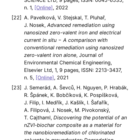
SCIENCE LTD, 9 pages, ISSN: 0045-6535,
n. 1,
[Online]
, 2022
A. Pavelková, V. Stejskal, T. Pluhař,
J. Nosek,
Advanced remediation using
nanosized zero-valent iron and electrical
current in situ − A comparison with
conventional remediation using nanosized
zero-valent iron alone
, Journal of
Environmental Chemical Engineering,
Elsevier Ltd, 1, 9 pages, ISSN: 2213-3437,
n. 5,
[Online]
, 2021
J. Semerád, A. Ševců, H. Nguyen, P. Hrabák,
R. Špánek, K. Bobčíková, K. Pospíšková,
J. Filip, I. Medřík, J. Kašlík, I. Šafařík,
A. Filipová, J. Nosek, M. Pivokonský,
T. Cajthaml,
Discovering the potential of an
nZVI-biochar composite as a material for
the nanobioremediation of chlorinated