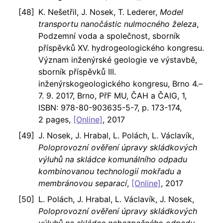
K. Nešetřil, J. Nosek, T. Lederer,
Model
transportu nanočástic nulmocného železa
,
Podzemní voda a společnost, sborník
příspěvků XV. hydrogeologického kongresu.
Význam inženýrské geologie ve výstavbě,
sborník příspěvků III.
inženýrskogeologického kongresu, Brno 4.–
7. 9. 2017, Brno, PřF MU, ČAH a ČAIG, 1,
ISBN: 978-80-903635-5-7, p. 173-174,
2 pages,
[Online]
, 2017
J. Nosek, J. Hrabal, L. Polách, L. Václavík,
Poloprovozní ověření úpravy skládkových
výluhů na skládce komunálního odpadu
kombinovanou technologií mokřadu a
membránovou separací
,
[Online]
, 2017
L. Polách, J. Hrabal, L. Václavík, J. Nosek,
Poloprovozní ověření úpravy skládkových