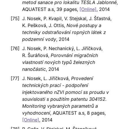
metod sanace pro lokalitu TESLA Jablonné
,
AQUATEST a.s, 39 pages,
[Online]
, 2014
J. Nosek, P. Kvapil, V. Stejskal, J. Šťastná,
K. Pešková, J. Ottis,
Nové postupy a
techniky odstraňování ropných látek z
podzemní vody
, 2014
J. Nosek, P. Nechanický, L. Jiříčková,
R. Šuráňová,
Porovnání migračních
vlastností nových typů železných
nanočástic
, 2014
J. Nosek, L. Jiříčková,
Provedení
technických prací - podpoření
injektovaného nZVI pomocí ss proudu v
souvislosti s použitím patentu 304152.
Monitoring vybraných parametrů a
vyhodnocení
, AQUATEST a.s, 8 pages,
[Online]
, 2014