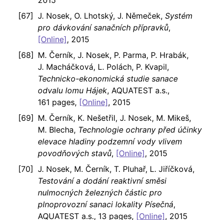
2015
J. Nosek, O. Lhotský, J. Němeček,
Systém
pro dávkování sanačních přípravků
,
[Online]
, 2015
M. Černík, J. Nosek, P. Parma, P. Hrabák,
J. Macháčková, L. Polách, P. Kvapil,
Technicko-ekonomická studie sanace
odvalu lomu Hájek
, AQUATEST a.s.,
161 pages,
[Online]
, 2015
M. Černík, K. Nešetřil, J. Nosek, M. Mikeš,
M. Blecha,
Technologie ochrany před účinky
elevace hladiny podzemní vody vlivem
povodňových stavů
,
[Online]
, 2015
J. Nosek, M. Černík, T. Pluhař, L. Jiříčková,
Testování a dodání reaktivní směsi
nulmocných železných částic pro
plnoprovozní sanaci lokality Písečná
,
AQUATEST a.s., 13 pages,
[Online]
, 2015