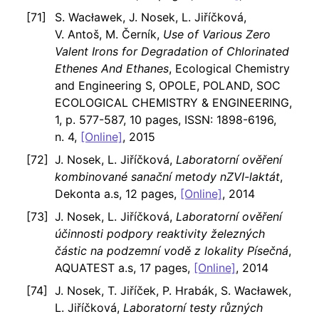
S. Wacławek, J. Nosek, L. Jiříčková,
V. Antoš, M. Černík,
Use of Various Zero
Valent Irons for Degradation of Chlorinated
Ethenes And Ethanes
, Ecological Chemistry
and Engineering S, OPOLE, POLAND, SOC
ECOLOGICAL CHEMISTRY & ENGINEERING,
1, p. 577-587, 10 pages, ISSN: 1898-6196,
n. 4,
[Online]
, 2015
J. Nosek, L. Jiříčková,
Laboratorní ověření
kombinované sanační metody nZVI-laktát
,
Dekonta a.s, 12 pages,
[Online]
, 2014
J. Nosek, L. Jiříčková,
Laboratorní ověření
účinnosti podpory reaktivity železných
částic na podzemní vodě z lokality Písečná
,
AQUATEST a.s, 17 pages,
[Online]
, 2014
J. Nosek, T. Jiříček, P. Hrabák, S. Wacławek,
L. Jiříčková,
Laboratorní testy různých