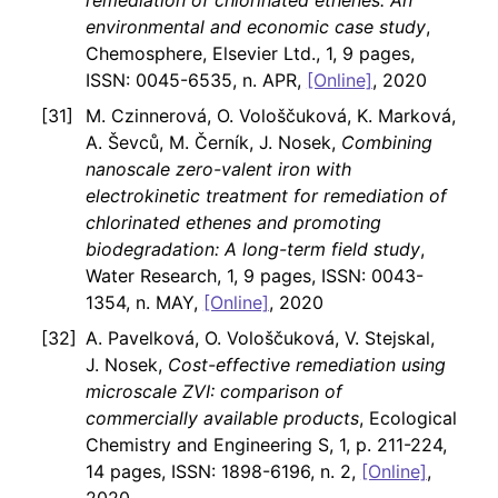
remediation of chlorinated ethenes: An
environmental and economic case study
,
Chemosphere, Elsevier Ltd., 1, 9 pages,
ISSN: 0045-6535, n. APR,
[Online]
, 2020
M. Czinnerová, O. Vološčuková, K. Marková,
A. Ševců, M. Černík, J. Nosek,
Combining
nanoscale zero-valent iron with
electrokinetic treatment for remediation of
chlorinated ethenes and promoting
biodegradation: A long-term field study
,
Water Research, 1, 9 pages, ISSN: 0043-
1354, n. MAY,
[Online]
, 2020
A. Pavelková, O. Vološčuková, V. Stejskal,
J. Nosek,
Cost-effective remediation using
microscale ZVI: comparison of
commercially available products
, Ecological
Chemistry and Engineering S, 1, p. 211-224,
14 pages, ISSN: 1898-6196, n. 2,
[Online]
,