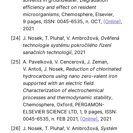
solvents in groundwater: Degradation
efficiency and effect on resident
microorganisms
, Chemosphere, Elsevier,
9 pages, ISSN: 0045-6535, n. OCT,
[Online]
,
2021
J. Nosek, T. Pluhař, V. Ambrožová,
Ověřená
technologie systému pokročilého řízení
sanačních technologií
, 2021
A. Pavelková, V. Cencerová, J. Zeman,
V. Antoš, J. Nosek,
Reduction of chlorinated
hydrocarbons using nano zero-valent iron
supported with an electric field.
Characterization of electrochemical
processes and thermodynamic stability
,
Chemosphere, Oxford, PERGAMON-
ELSEVIER SCIENCE LTD, 1, 9 pages, ISSN:
0045-6535, n. FEB 2021,
[Online]
, 2021
J. Nosek, T. Pluhař, V. Ambrožová,
Systém