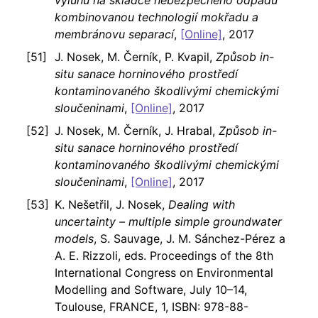
výluhů na skládce nebezpečného odpadu
kombinovanou technologií mokřadu a
membránovu separací
,
[Online]
, 2017
J. Nosek, M. Černík, P. Kvapil,
Způsob in-
situ sanace horninového prostředí
kontaminovaného škodlivými chemickými
sloučeninami
,
[Online]
, 2017
J. Nosek, M. Černík, J. Hrabal,
Způsob in-
situ sanace horninového prostředí
kontaminovaného škodlivými chemickými
sloučeninami
,
[Online]
, 2017
K. Nešetřil, J. Nosek,
Dealing with
uncertainty – multiple simple groundwater
models
, S. Sauvage, J. M. Sánchez-Pérez a
A. E. Rizzoli, eds. Proceedings of the 8th
International Congress on Environmental
Modelling and Software, July 10–14,
Toulouse, FRANCE, 1, ISBN: 978-88-