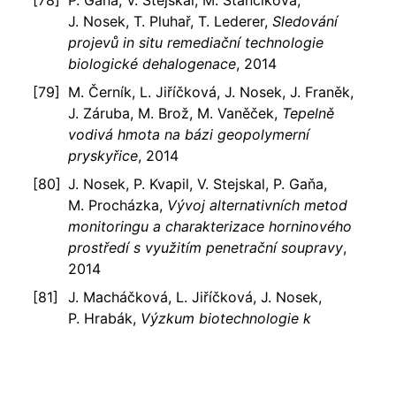
P. Gaňa, V. Stejskal, M. Štancíková,
J. Nosek, T. Pluhař, T. Lederer,
Sledování
projevů in situ remediační technologie
biologické dehalogenace
, 2014
M. Černík, L. Jiříčková, J. Nosek, J. Franěk,
J. Záruba, M. Brož, M. Vaněček,
Tepelně
vodivá hmota na bázi geopolymerní
pryskyřice
, 2014
J. Nosek, P. Kvapil, V. Stejskal, P. Gaňa,
M. Procházka,
Vývoj alternativních metod
monitoringu a charakterizace horninového
prostředí s využitím penetrační soupravy
,
2014
J. Macháčková, L. Jiříčková, J. Nosek,
P. Hrabák,
Výzkum biotechnologie k
odstranění chlorbenzenů a izomerů
hexachlorcyklohexanu v důlní vodě
,
Aquatest a.s, 6 pages,
[Online]
, 2014