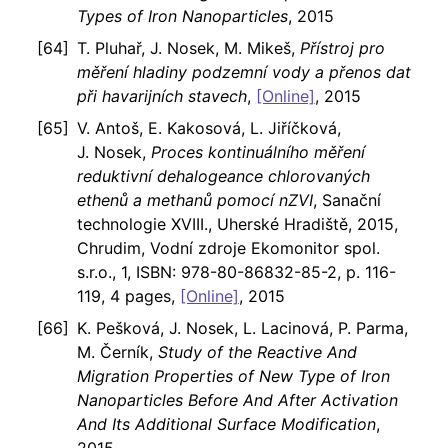
Types of Iron Nanoparticles
, 2015
T. Pluhař, J. Nosek, M. Mikeš,
Přístroj pro
měření hladiny podzemní vody a přenos dat
při havarijních stavech
,
[Online]
, 2015
V. Antoš, E. Kakosová, L. Jiříčková,
J. Nosek,
Proces kontinuálního měření
reduktivní dehalogeance chlorovaných
ethenů a methanů pomocí nZVI
, Sanační
technologie XVIII., Uherské Hradiště, 2015,
Chrudim, Vodní zdroje Ekomonitor spol.
s.r.o., 1, ISBN: 978-80-86832-85-2, p. 116-
119, 4 pages,
[Online]
, 2015
K. Pešková, J. Nosek, L. Lacinová, P. Parma,
M. Černík,
Study of the Reactive And
Migration Properties of New Type of Iron
Nanoparticles Before And After Activation
And Its Additional Surface Modification
,