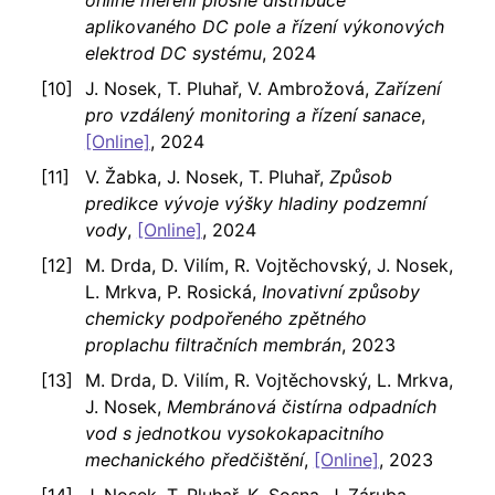
online měření plošné distribuce
aplikovaného DC pole a řízení výkonových
elektrod DC systému
, 2024
J. Nosek, T. Pluhař, V. Ambrožová,
Zařízení
pro vzdálený monitoring a řízení sanace
,
[Online]
, 2024
V. Žabka, J. Nosek, T. Pluhař,
Způsob
predikce vývoje výšky hladiny podzemní
vody
,
[Online]
, 2024
M. Drda, D. Vilím, R. Vojtěchovský, J. Nosek,
L. Mrkva, P. Rosická,
Inovativní způsoby
chemicky podpořeného zpětného
proplachu filtračních membrán
, 2023
M. Drda, D. Vilím, R. Vojtěchovský, L. Mrkva,
J. Nosek,
Membránová čistírna odpadních
vod s jednotkou vysokokapacitního
mechanického předčištění
,
[Online]
, 2023