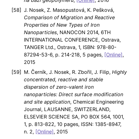
na bázi geopolymeru
,
[Online]
, 2016
J. Nosek, Z. Masopustová, K. Pešková,
Comparison of Migration and Reactive
Properties of New Types of Iron
Nanoparticles
, NANOCON 2014, 6TH
INTERNATIONAL CONFERENCE, Ostrava,
TANGER Ltd., Ostrava, 1, ISBN: 978-80-
87294-53-6, p. 214-218, 5 pages,
[Online]
,
2015
M. Černík, J. Nosek, R. Zbořil, J. Filip,
Highly
concentrated, reactive and stable
dispersion of zero-valent iron
nanoparticles: Direct surface modification
and site application
, Chemical Engineering
Journal, LAUSANNE, SWITZERLAND,
ELSEVIER SCIENCE SA, PO BOX 564, 1001,
1, p. 813-822, 10 pages, ISSN: 1385-8947,
n. 2,
[Online]
, 2015