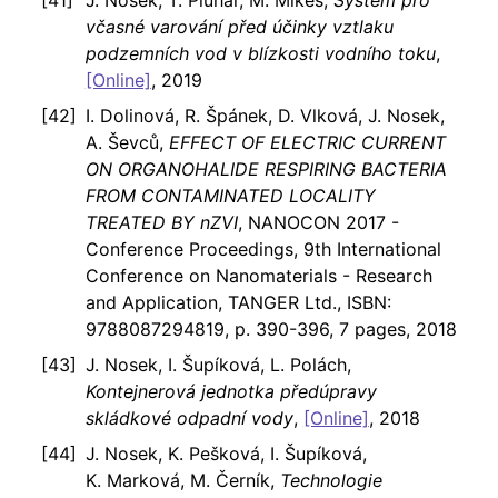
J. Nosek, T. Pluhař, M. Mikeš,
Systém pro
včasné varování před účinky vztlaku
podzemních vod v blízkosti vodního toku
,
[Online]
, 2019
I. Dolinová, R. Špánek, D. Vlková, J. Nosek,
A. Ševců,
EFFECT OF ELECTRIC CURRENT
ON ORGANOHALIDE RESPIRING BACTERIA
FROM CONTAMINATED LOCALITY
TREATED BY nZVI
, NANOCON 2017 -
Conference Proceedings, 9th International
Conference on Nanomaterials - Research
and Application, TANGER Ltd., ISBN:
9788087294819, p. 390-396, 7 pages, 2018
J. Nosek, I. Šupíková, L. Polách,
Kontejnerová jednotka předúpravy
skládkové odpadní vody
,
[Online]
, 2018
J. Nosek, K. Pešková, I. Šupíková,
K. Marková, M. Černík,
Technologie