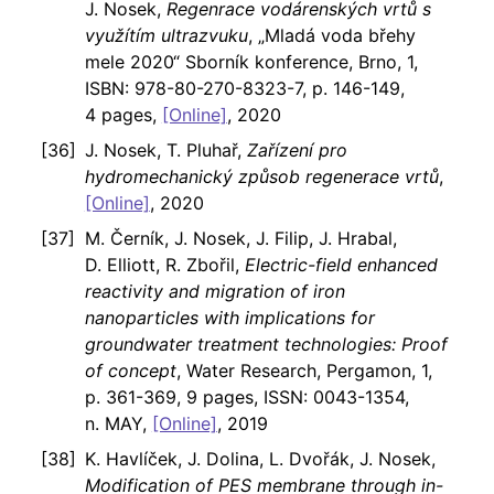
J. Nosek,
Regenrace vodárenských vrtů s
využítím ultrazvuku
, „Mladá voda břehy
mele 2020“ Sborník konference, Brno, 1,
ISBN: 978-80-270-8323-7, p. 146-149,
4 pages,
[Online]
, 2020
J. Nosek, T. Pluhař,
Zařízení pro
hydromechanický způsob regenerace vrtů
,
[Online]
, 2020
M. Černík, J. Nosek, J. Filip, J. Hrabal,
D. Elliott, R. Zbořil,
Electric-field enhanced
reactivity and migration of iron
nanoparticles with implications for
groundwater treatment technologies: Proof
of concept
, Water Research, Pergamon, 1,
p. 361-369, 9 pages, ISSN: 0043-1354,
n. MAY,
[Online]
, 2019
K. Havlíček, J. Dolina, L. Dvořák, J. Nosek,
Modification of PES membrane through in-