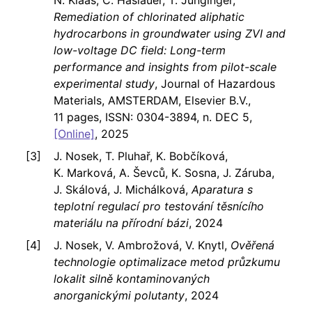
N. Klaas, C. Haslauer, T. Junginger,
Remediation of chlorinated aliphatic
hydrocarbons in groundwater using ZVI and
low-voltage DC field: Long-term
performance and insights from pilot-scale
experimental study
, Journal of Hazardous
Materials, AMSTERDAM, Elsevier B.V.,
11 pages, ISSN: 0304-3894, n. DEC 5,
[Online]
, 2025
J. Nosek, T. Pluhař, K. Bobčíková,
K. Marková, A. Ševců, K. Sosna, J. Záruba,
J. Skálová, J. Michálková,
Aparatura s
teplotní regulací pro testování těsnícího
materiálu na přírodní bázi
, 2024
J. Nosek, V. Ambrožová, V. Knytl,
Ověřená
technologie optimalizace metod průzkumu
lokalit silně kontaminovaných
anorganickými polutanty
, 2024