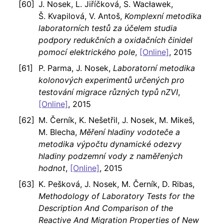
J. Nosek, L. Jiříčková, S. Wacławek,
Š. Kvapilová, V. Antoš,
Komplexní metodika
laboratorních testů za účelem studia
podpory redukčních a oxidačních činidel
pomocí elektrického pole
,
[Online]
, 2015
P. Parma, J. Nosek,
Laboratorní metodika
kolonových experimentů určených pro
testování migrace různých typů nZVI
,
[Online]
, 2015
M. Černík, K. Nešetřil, J. Nosek, M. Mikeš,
M. Blecha,
Měření hladiny vodoteče a
metodika výpočtu dynamické odezvy
hladiny podzemní vody z naměřených
hodnot
,
[Online]
, 2015
K. Pešková, J. Nosek, M. Černík, D. Ribas,
Methodology of Laboratory Tests for the
Description And Comparison of the
Reactive And Migration Properties of New