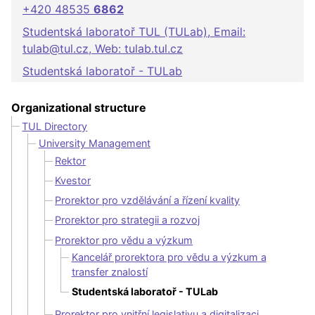
+420 48535
6862
Studentská laboratoř TUL (TULab), Email:
tulab@tul.cz, Web: tulab.tul.cz
Studentská laboratoř - TULab
Organizational structure
TUL Directory
University Management
Rektor
Kvestor
Prorektor pro vzdělávání a řízení kvality
Prorektor pro strategii a rozvoj
Prorektor pro vědu a výzkum
Kancelář prorektora pro vědu a výzkum a
transfer znalostí
Studentská laboratoř - TULab
Prorektor pro vnitřní legislativu a digitalizaci