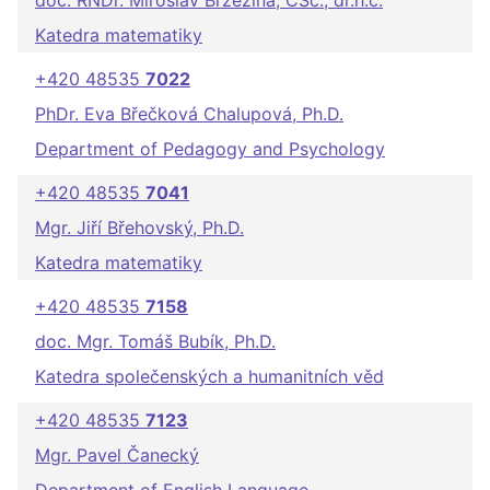
doc. RNDr. Miroslav Brzezina, CSc., dr.h.c.
Katedra matematiky
+420 48535
7022
PhDr. Eva Břečková Chalupová, Ph.D.
Department of Pedagogy and Psychology
+420 48535
7041
Mgr. Jiří Břehovský, Ph.D.
Katedra matematiky
+420 48535
7158
doc. Mgr. Tomáš Bubík, Ph.D.
Katedra společenských a humanitních věd
+420 48535
7123
Mgr. Pavel Čanecký