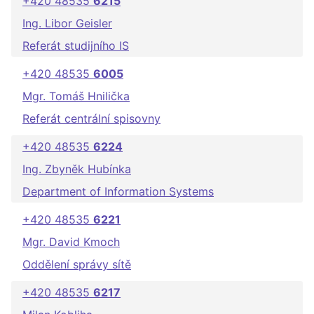
+420 48535
6215
Ing. Libor Geisler
Referát studijního IS
+420 48535
6005
Mgr. Tomáš Hnilička
Referát centrální spisovny
+420 48535
6224
Ing. Zbyněk Hubínka
Department of Information Systems
+420 48535
6221
Mgr. David Kmoch
Oddělení správy sítě
+420 48535
6217