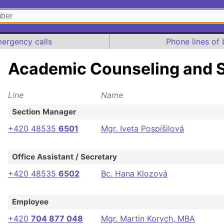
ergency calls
Phone lines of 
Academic Counseling and 
Line
Name
Section Manager
+420 48535
6501
Mgr. Iveta Pospíšilová
Office Assistant / Secretary
+420 48535
6502
Bc. Hana Klozová
Employee
+420
704 877 048
Mgr. Martin Korych, MBA